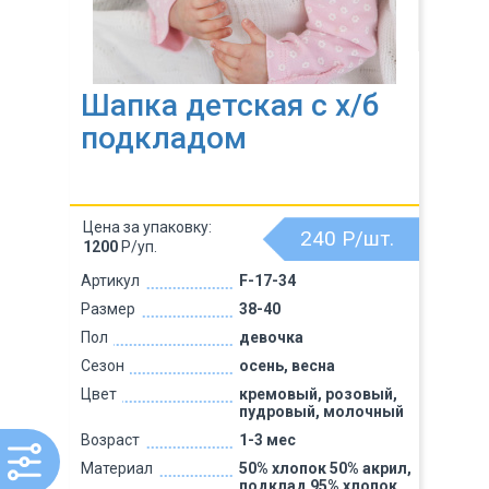
Шапка детская с х/б
подкладом
Цена за упаковку:
240
Р/шт.
1200
Р/уп.
Артикул
F-17-34
Размер
38-40
Пол
девочка
Сезон
осень, весна
Цвет
кремовый, розовый,
пудровый, молочный
Возраст
1-3 мес
Материал
50% хлопок 50% акрил,
подклад 95% хлопок,