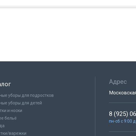
Адрес
алог
Московская 
ные уборы для подростков
ные уборы для детей
тки и носки
8 (925) 0
е бельё
пн-сб с 9:00 
да
тки/варежки