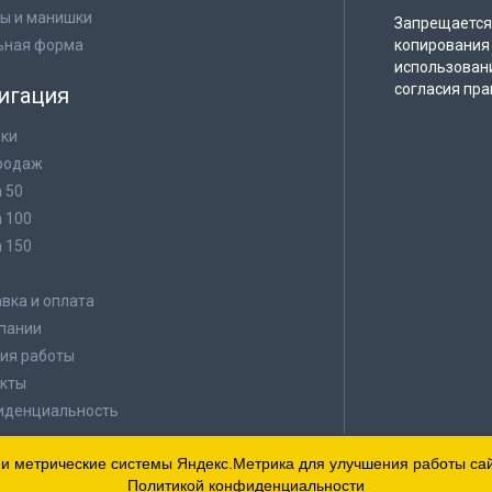
ы и манишки
Запрещается 
ьная форма
копирования 
использован
согласия пра
игация
ки
родаж
а 50
а 100
а 150
в
вка и оплата
пании
ия работы
кты
иденциальность
 и метрические системы Яндекс.Метрика для улучшения работы сайт
Политикой конфиденциальности