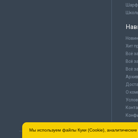
Шарф
Школ
Нав
Новин
Хит п
Всё з
Всё з
Всё з
Архи
Доста
О ком
Услов
Конта
Конф
Мы используем файлы Куки (Cookie), аналитические