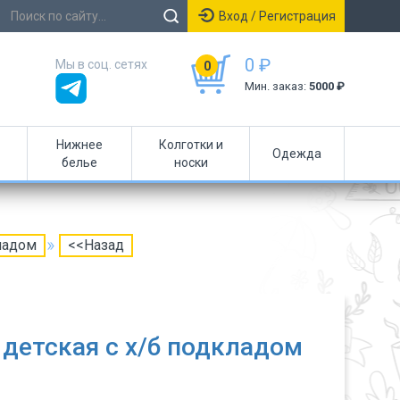
Вход / Регистрация
0 ₽
Мы в соц. сетях
0
Мин. заказ:
5000 ₽
Нижнее
Колготки и
Одежда
белье
носки
ладом
<<Назад
детская с х/б подкладом