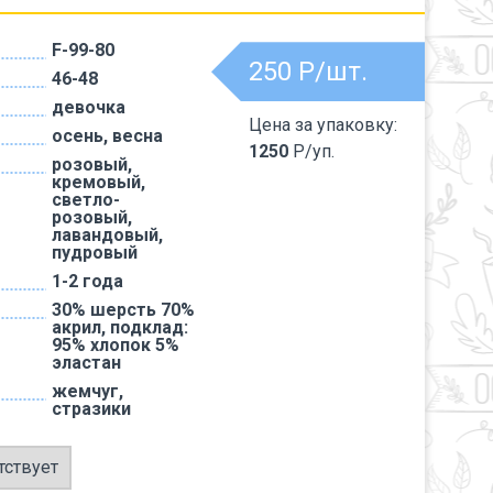
F-99-80
250
Р/шт.
46-48
девочка
Цена за упаковку:
осень, весна
1250
Р/уп.
розовый,
кремовый,
светло-
розовый,
лавандовый,
пудровый
1-2 года
30% шерсть 70%
акрил, подклад:
95% хлопок 5%
эластан
жемчуг,
стразики
тствует