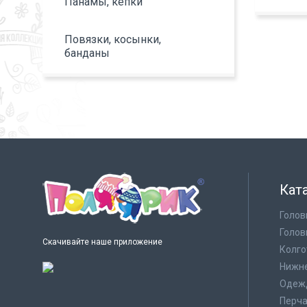
Панамы, кепки
Повязки, косынки,
банданы
Кат
Голов
Голов
Скачивайте наше приложение
Колго
Нижне
Одеж
Перча