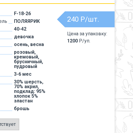
F-18-26
240
Р/шт.
ель
ПОЛЯЯРИК
40-42
Цена за упаковку:
девочка
1200
Р/уп.
осень, весна
розовый,
кремовый,
брусничный,
пудровый
3-6 мес
30% шерсть,
70% акрил,
подклад: 95%
хлопок 5%
эластан
брошь
тствует