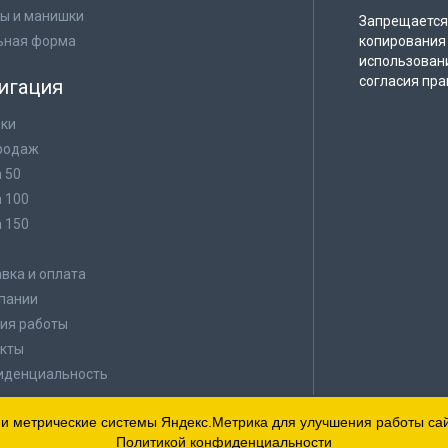
ы и манишки
Запрещается 
ьная форма
копирования 
использован
согласия пра
игация
ки
родаж
а 50
а 100
а 150
в
вка и оплата
пании
ия работы
кты
иденциальность
 и метрические системы Яндекс.Метрика для улучшения работы сайт
Политикой конфиденциальности