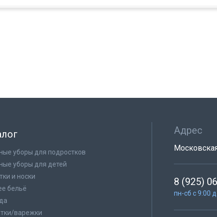
Адрес
алог
Московская 
ные уборы для подростков
ные уборы для детей
тки и носки
8 (925) 0
е бельё
пн-сб с 9:00 
да
тки/варежки