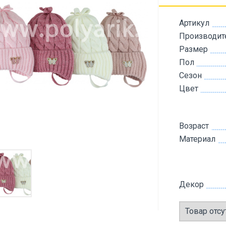
Артикул
Производит
Размер
Пол
Сезон
Цвет
Возраст
Материал
Декор
Товар отсу