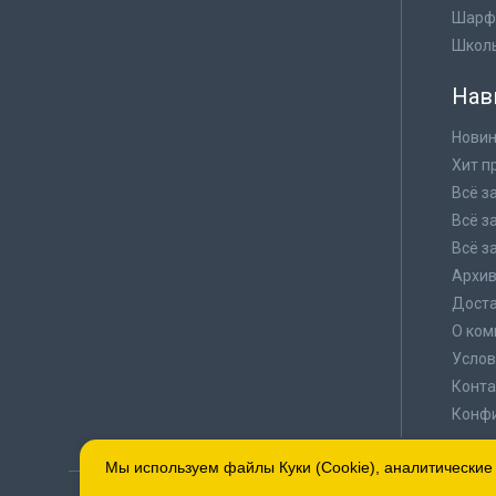
Шарф
Школ
Нав
Новин
Хит п
Всё з
Всё з
Всё з
Архи
Доста
О ком
Услов
Конта
Конф
Мы используем файлы Куки (Cookie), аналитические