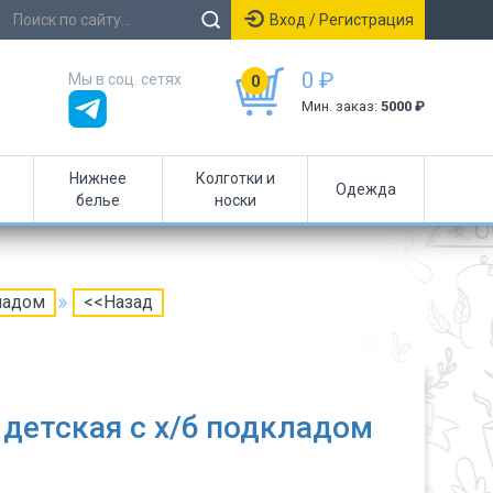
Вход / Регистрация
0 ₽
Мы в соц. сетях
0
Мин. заказ:
5000 ₽
Нижнее
Колготки и
Одежда
белье
носки
ладом
<<Назад
детская с х/б подкладом