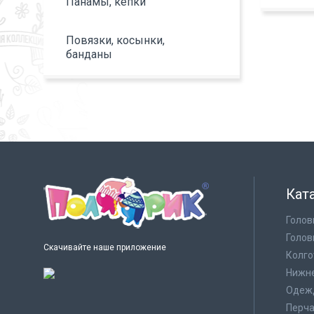
Панамы, кепки
Повязки, косынки,
банданы
Кат
Голов
Голов
Скачивайте наше приложение
Колго
Нижне
Одеж
Перча