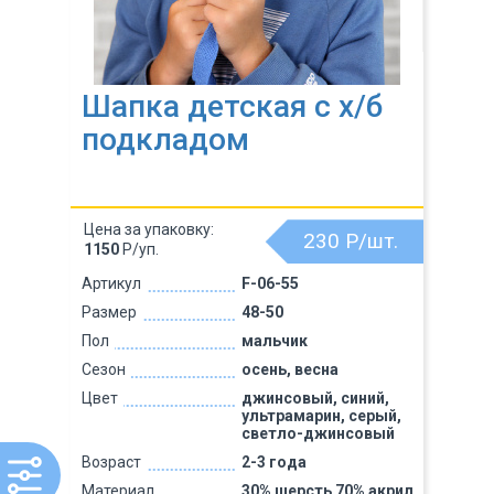
Шапка детская с х/б
подкладом
Цена за упаковку:
230
Р/шт.
1150
Р/уп.
Артикул
F-06-55
Размер
48-50
Пол
мальчик
Сезон
осень, весна
Цвет
джинсовый, синий,
ультрамарин, серый,
светло-джинсовый
Возраст
2-3 года
Материал
30% шерсть 70% акрил,