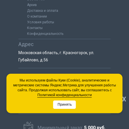
Архив
Доставка и оплата
О компании
Условия работы
Контакты
Конфиденциальность
Адрес
Московская область, г. Красногорск, ул.
Губайлово, д.56
8 (925) 064-55-25
Мы используем файлы Куки (Cookie), аналитические и
метрические системы Яндекс.Метрика для улучшения работы
пн-сб с 9:00 до 18:00
сайта. Продолжая использовать сайт, вы соглашаетесь с
8 (495) 563-03-35
Политикой конфиденциальности
НАВЕРХ
пн-сб с 9:00 до 18:00
Принять
Минимальный заказ:
5 000 руб.