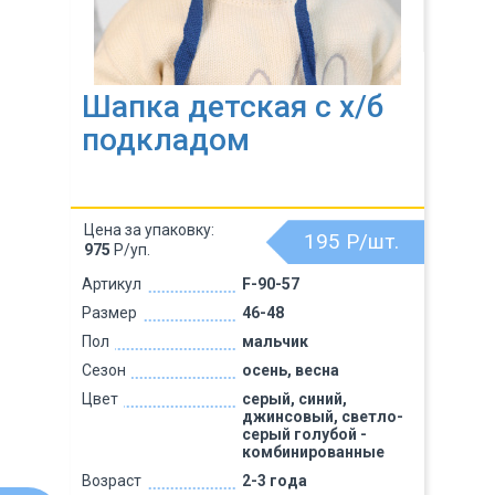
Шапка детская с х/б
подкладом
Цена за упаковку:
195
Р/шт.
975
Р/уп.
Артикул
F-90-57
Размер
46-48
Пол
мальчик
Сезон
осень, весна
Цвет
серый, синий,
джинсовый, светло-
серый голубой -
комбинированные
Возраст
2-3 года