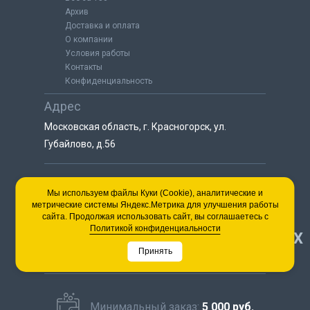
Архив
Доставка и оплата
О компании
Условия работы
Контакты
Конфиденциальность
Адрес
Московская область, г. Красногорск, ул.
Губайлово, д.56
8 (925) 064-55-25
Мы используем файлы Куки (Cookie), аналитические и
метрические системы Яндекс.Метрика для улучшения работы
пн-сб с 9:00 до 18:00
сайта. Продолжая использовать сайт, вы соглашаетесь с
8 (495) 563-03-35
Политикой конфиденциальности
НАВЕРХ
пн-сб с 9:00 до 18:00
Принять
Минимальный заказ:
5 000 руб.