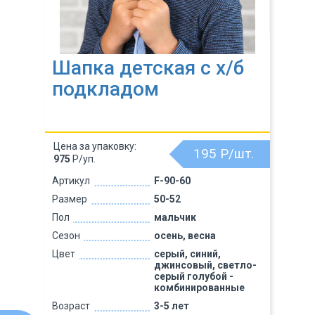
Шапка детская с х/б
подкладом
Цена за упаковку:
195
Р/шт.
975
Р/уп.
Артикул
F-90-60
Размер
50-52
Пол
мальчик
Сезон
осень, весна
Цвет
серый, синий,
джинсовый, светло-
серый голубой -
комбинированные
Возраст
3-5 лет