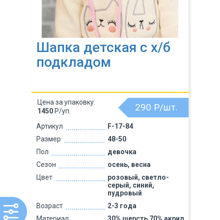
Шапка детская с х/б
подкладом
Цена за упаковку:
290
Р/шт.
1450
Р/уп.
Артикул
F-17-84
Размер
48-50
Пол
девочка
Сезон
осень, весна
Цвет
розовый, светло-
серый, синий,
пудровый
Возраст
2-3 года
Материал
30% шерсть 70% акрил,