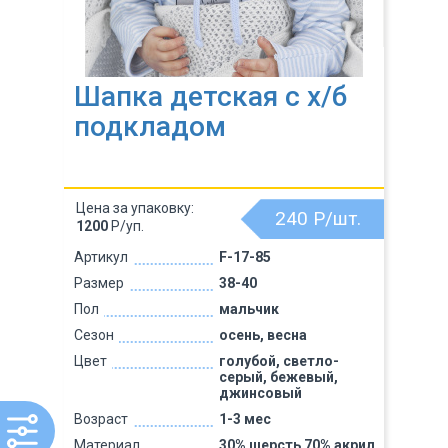
Шапка детская с х/б
подкладом
Цена за упаковку:
240
Р/шт.
1200
Р/уп.
Артикул
F-17-85
Размер
38-40
Пол
мальчик
Сезон
осень, весна
Цвет
голубой, светло-
серый, бежевый,
джинсовый
Возраст
1-3 мес
Материал
30% шерсть 70% акрил,