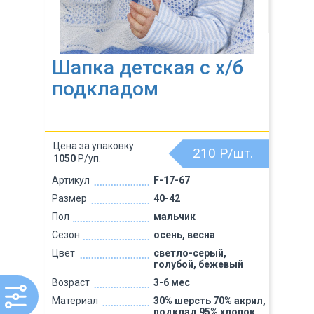
Шапка детская с х/б
подкладом
Цена за упаковку:
210
Р/шт.
1050
Р/уп.
Артикул
F-17-67
Размер
40-42
Пол
мальчик
Сезон
осень, весна
Цвет
светло-серый,
голубой, бежевый
Возраст
3-6 мес
Материал
30% шерсть 70% акрил,
подклад 95% хлопок,