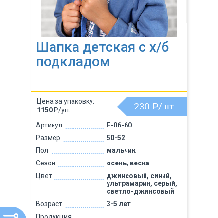
Шапка детская с х/б
подкладом
Цена за упаковку:
230
Р/шт.
1150
Р/уп.
Артикул
F-06-60
Размер
50-52
Пол
мальчик
Сезон
осень, весна
Цвет
джинсовый, синий,
ультрамарин, серый,
светло-джинсовый
Возраст
3-5 лет
Продукция