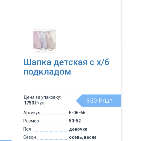
Шапка детская с х/б
подкладом
Цена за упаковку:
350
Р/шт.
1750
Р/уп.
Артикул
F-06-66
Размер
50-52
Пол
девочка
Сезон
осень, весна