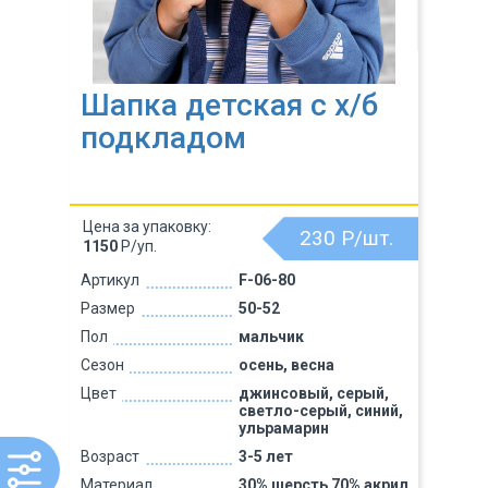
Шапка детская с х/б
подкладом
Цена за упаковку:
230
Р/шт.
1150
Р/уп.
Артикул
F-06-80
Размер
50-52
Пол
мальчик
Сезон
осень, весна
Цвет
джинсовый, серый,
светло-серый, синий,
ульрамарин
Возраст
3-5 лет
Материал
30% шерсть 70% акрил,