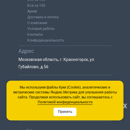
Всё за 150
Архив
Доставка и оплата
О компании
Условия работы
Контакты
Конфиденциальность
Адрес
Московская область, г. Красногорск, ул.
Губайлово, д.56
8 (925) 064-55-25
Мы используем файлы Куки (Cookie), аналитические и
метрические системы Яндекс.Метрика для улучшения работы
пн-сб с 9:00 до 18:00
сайта. Продолжая использовать сайт, вы соглашаетесь с
8 (495) 563-03-35
Политикой конфиденциальности
НАВЕРХ
пн-сб с 9:00 до 18:00
Принять