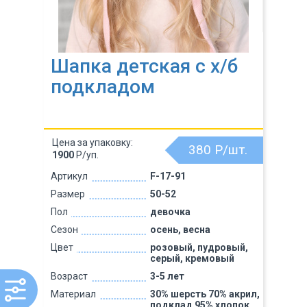
Шапка детская с х/б
подкладом
Цена за упаковку:
380
Р/шт.
1900
Р/уп.
Артикул
F-17-91
Размер
50-52
Пол
девочка
Сезон
осень, весна
Цвет
розовый, пудровый,
серый, кремовый
Возраст
3-5 лет
Материал
30% шерсть 70% акрил,
подклад 95% хлопок,