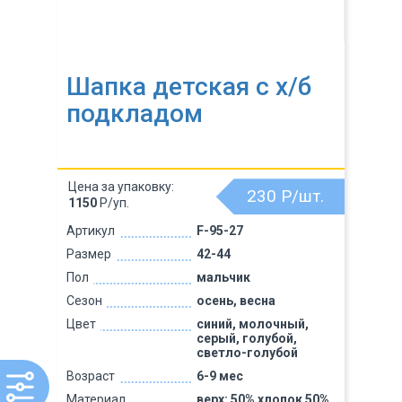
Шапка детская с х/б
подкладом
Цена за упаковку:
230
Р/шт.
1150
Р/уп.
Артикул
F-95-27
Размер
42-44
Пол
мальчик
Сезон
осень, весна
Цвет
синий, молочный,
серый, голубой,
светло-голубой
Возраст
6-9 мес
Материал
верх: 50% хлопок 50%