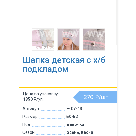
Шапка детская с х/б
подкладом
Цена за упаковку:
270
Р/шт.
1350
Р/уп.
Артикул
F-07-13
Размер
50-52
Пол
девочка
Сезон
осень, весна