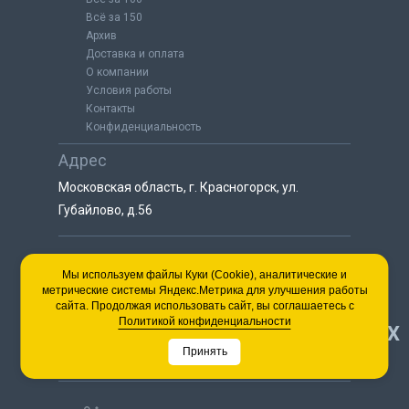
Всё за 150
Архив
Доставка и оплата
О компании
Условия работы
Контакты
Конфиденциальность
Адрес
Московская область, г. Красногорск, ул.
Губайлово, д.56
8 (925) 064-55-25
Мы используем файлы Куки (Cookie), аналитические и
метрические системы Яндекс.Метрика для улучшения работы
пн-сб с 9:00 до 18:00
сайта. Продолжая использовать сайт, вы соглашаетесь с
8 (495) 563-03-35
Политикой конфиденциальности
НАВЕРХ
пн-сб с 9:00 до 18:00
Принять