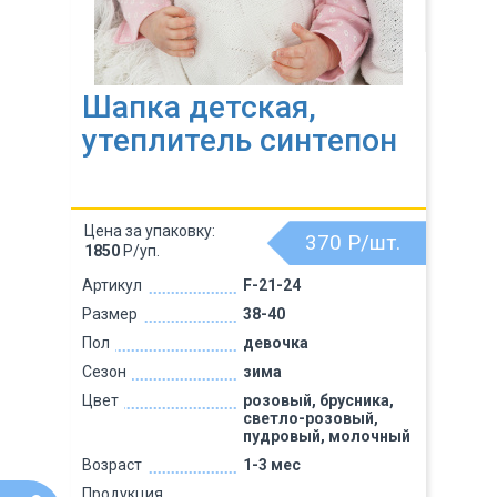
Шапка детская,
утеплитель синтепон
Цена за упаковку:
370
Р/шт.
1850
Р/уп.
Артикул
F-21-24
Размер
38-40
Пол
девочка
Сезон
зима
Цвет
розовый, брусника,
светло-розовый,
пудровый, молочный
Возраст
1-3 мес
Продукция