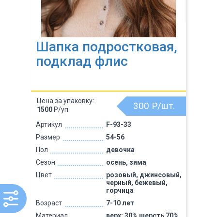
Шапка подростковая,
подклад флис
Цена за упаковку:
300
Р/шт.
1500
Р/уп.
Артикул
F-93-33
Размер
54-56
Пол
девочка
Сезон
осень, зима
Цвет
розовый, джинсовый,
черный, бежевый,
горчица
Возраст
7-10 лет
Материал
верх: 30% шерсть 70%