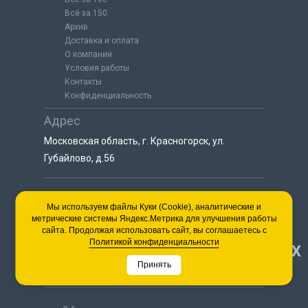
Всё за 150
Архив
Доставка и оплата
О компании
Условия работы
Контакты
Конфиденциальность
Адрес
Московская область, г. Красногорск, ул.
Губайлово, д.56
8 (925) 064-55-25
Мы используем файлы Куки (Cookie), аналитические и
метрические системы Яндекс.Метрика для улучшения работы
пн-сб с 9:00 до 18:00
сайта. Продолжая использовать сайт, вы соглашаетесь с
8 (495) 563-03-35
Политикой конфиденциальности
НАВЕРХ
пн-сб с 9:00 до 18:00
Принять