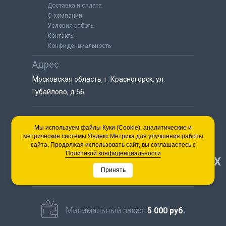
Доставка и оплата
О компании
Условия работы
Контакты
Конфиденциальность
Адрес
Московская область, г. Красногорск, ул.
Губайлово, д.56
8 (925) 064-55-25
Мы используем файлы Куки (Cookie), аналитические и
метрические системы Яндекс.Метрика для улучшения работы
пн-сб с 9:00 до 18:00
сайта. Продолжая использовать сайт, вы соглашаетесь с
8 (495) 563-03-35
Политикой конфиденциальности
НАВЕРХ
пн-сб с 9:00 до 18:00
Принять
Минимальный заказ:
5 000 руб.