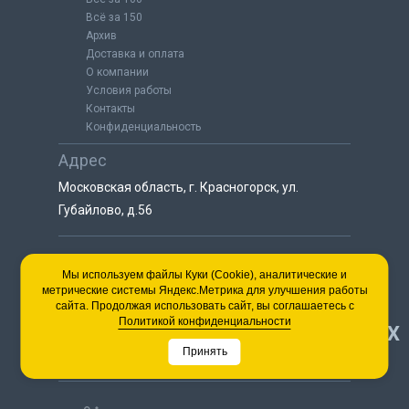
Всё за 150
Архив
Доставка и оплата
О компании
Условия работы
Контакты
Конфиденциальность
Адрес
Московская область, г. Красногорск, ул.
Губайлово, д.56
8 (925) 064-55-25
Мы используем файлы Куки (Cookie), аналитические и
метрические системы Яндекс.Метрика для улучшения работы
пн-сб с 9:00 до 18:00
сайта. Продолжая использовать сайт, вы соглашаетесь с
8 (495) 563-03-35
Политикой конфиденциальности
НАВЕРХ
пн-сб с 9:00 до 18:00
Принять