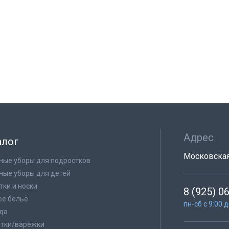
Адрес
алог
Московская 
ные уборы для подростков
ные уборы для детей
тки и носки
8 (925) 0
е бельё
пн-сб с 9:00 
да
тки/варежки