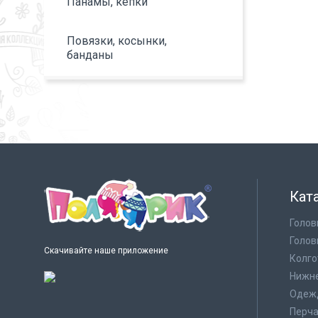
Панамы, кепки
Повязки, косынки,
банданы
Кат
Голов
Голов
Скачивайте наше приложение
Колго
Нижне
Одеж
Перча