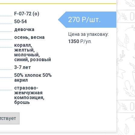
F-07-72 (о)
270
Р/шт.
50-54
девочка
Цена за упаковку:
осень, весна
1350
Р/уп.
коралл,
желтый,
молочный,
синий, розовый
3-7 лет
50% хлопок 50%
акрил
стразово-
жемчужная
композиция,
брошь
тствует