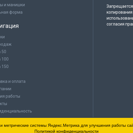
ы и манишки
Запрещается 
ьная форма
копирования 
использован
согласия пра
игация
ки
родаж
а 50
а 100
а 150
в
вка и оплата
пании
ия работы
кты
иденциальность
 и метрические системы Яндекс.Метрика для улучшения работы сайт
Политикой конфиденциальности