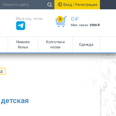
Вход / Регистрация
0 ₽
Мы в соц. сетях
0
Мин. заказ:
5000 ₽
Нижнее
Колготки и
Одежда
белье
носки
ад
 детская