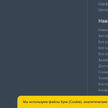
Шарф
Школ
Нав
Новин
Хит п
Всё з
Всё з
Всё з
Архи
Доста
О ком
Услов
Конта
Конф
Мы используем файлы Куки (Cookie), аналитические