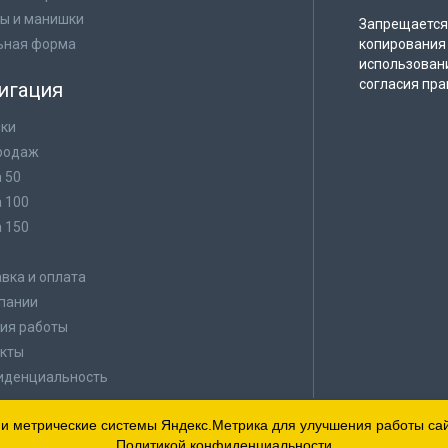
ы и манишки
Запрещается 
ьная форма
копирования 
использован
согласия пра
игация
ки
родаж
а 50
а 100
а 150
в
вка и оплата
пании
ия работы
кты
иденциальность
 и метрические системы Яндекс.Метрика для улучшения работы сайт
Политикой конфиденциальности