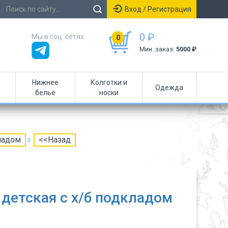
Вход / Регистрация
0 ₽
Мы в соц. сетях
0
Мин. заказ:
5000 ₽
Нижнее
Колготки и
Одежда
белье
носки
ладом
<<Назад
детская с х/б подкладом