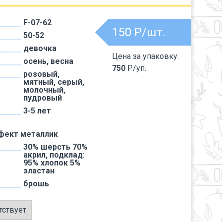
F-07-62
150
Р/шт.
50-52
девочка
Цена за упаковку:
осень, весна
750
Р/уп.
розовый,
мятный, серый,
молочный,
пудровый
3-5 лет
фект металлик
30% шерсть 70%
акрил, подклад:
95% хлопок 5%
эластан
брошь
тствует