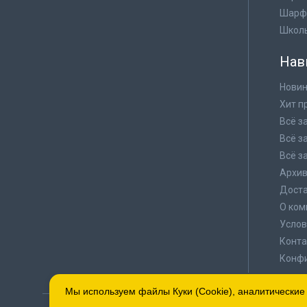
Шарф
Школ
Нав
Новин
Хит п
Всё з
Всё з
Всё з
Архи
Доста
О ком
Услов
Конта
Конф
Мы используем файлы Куки (Cookie), аналитические