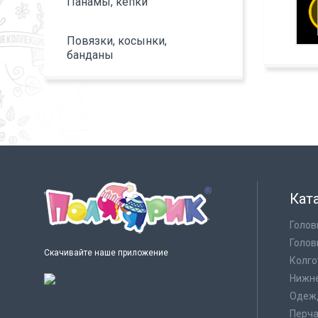
Панамы, кепки
Повязки, косынки,
банданы
Кат
Голов
Голов
Скачивайте наше приложение
Колго
Нижне
Одеж
Перча