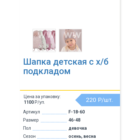
Шапка детская с х/б
подкладом
Цена за упаковку:
220
Р/шт.
1100
Р/уп.
Артикул
F-18-60
Размер
46-48
Пол
девочка
Сезон
осень, весна