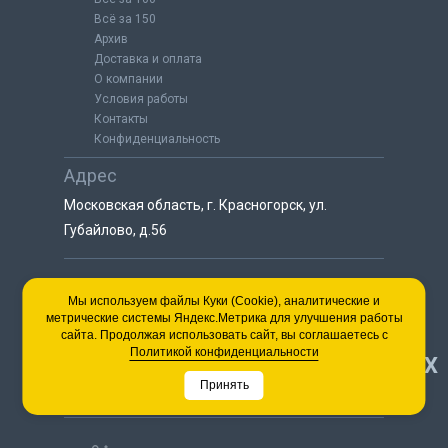
Всё за 150
Архив
Доставка и оплата
О компании
Условия работы
Контакты
Конфиденциальность
Адрес
Московская область, г. Красногорск, ул.
Губайлово, д.56
8 (925) 064-55-25
Мы используем файлы Куки (Cookie), аналитические и
метрические системы Яндекс.Метрика для улучшения работы
пн-сб с 9:00 до 18:00
сайта. Продолжая использовать сайт, вы соглашаетесь с
8 (495) 563-03-35
Политикой конфиденциальности
НАВЕРХ
пн-сб с 9:00 до 18:00
Принять