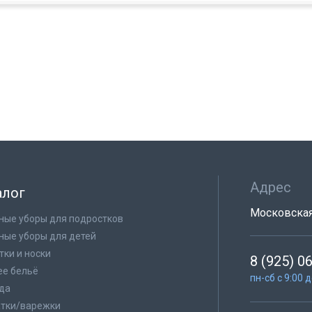
Адрес
алог
Московская 
ные уборы для подростков
ные уборы для детей
тки и носки
8 (925) 0
е бельё
пн-сб с 9:00 
да
тки/варежки