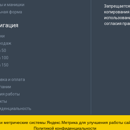
ы и манишки
Запрещается 
ьная форма
копирования 
использован
согласия пра
игация
ки
родаж
а 50
а 100
а 150
в
вка и оплата
пании
ия работы
кты
иденциальность
 и метрические системы Яндекс.Метрика для улучшения работы сайт
Политикой конфиденциальности