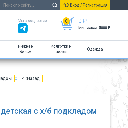
Вход / Регистрация
0 ₽
Мы в соц. сетях
0
Мин. заказ:
5000 ₽
Нижнее
Колготки и
Одежда
белье
носки
ладом
<<Назад
детская с х/б подкладом