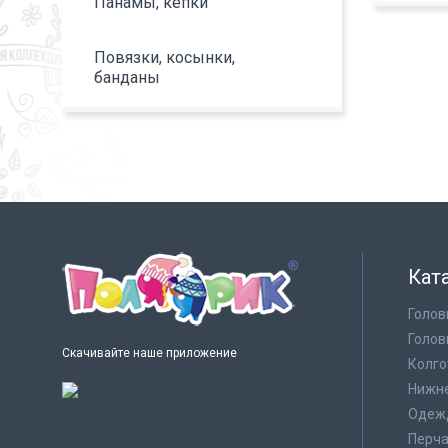
Панамы, кепки
Повязки, косынки,
банданы
Кат
Голов
Голов
Скачивайте наше приложение
Колго
Нижне
Одеж
Перча