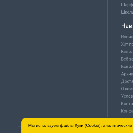
Шарф
Школ
Нав
Новин
Хит п
Всё з
Всё з
Всё з
Архи
Доста
О ком
Услов
Конта
Конф
Мы используем файлы Куки (Cookie), аналитические