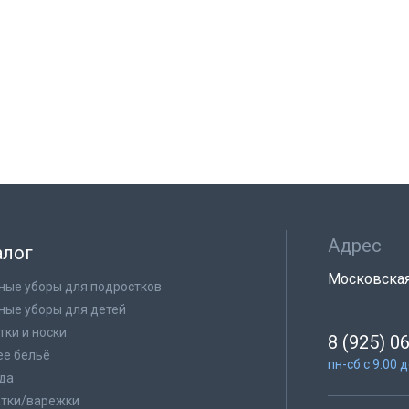
Адрес
алог
Московская 
ные уборы для подростков
ные уборы для детей
тки и носки
8 (925) 0
е бельё
пн-сб с 9:00 
да
тки/варежки