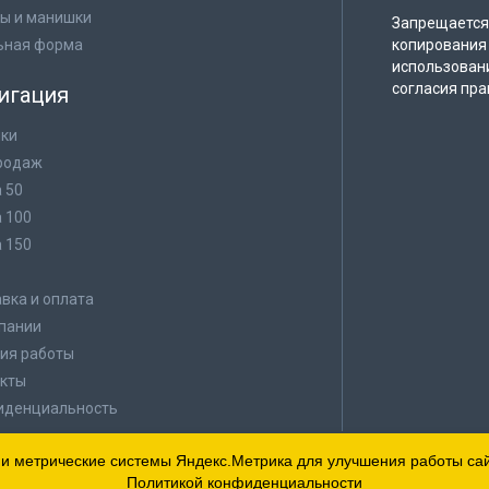
ы и манишки
Запрещается 
ьная форма
копирования 
использован
согласия пра
игация
ки
родаж
а 50
а 100
а 150
в
вка и оплата
пании
ия работы
кты
иденциальность
 и метрические системы Яндекс.Метрика для улучшения работы сайт
Политикой конфиденциальности