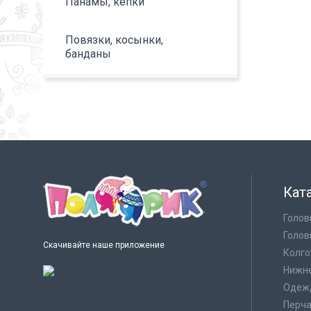
Панамы, кепки
Повязки, косынки,
банданы
Кат
Голов
Голов
Скачивайте наше приложение
Колго
Нижне
Одеж
Перча