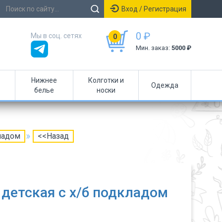
Вход / Регистрация
0 ₽
Мы в соц. сетях
0
Мин. заказ:
5000 ₽
Нижнее
Колготки и
Одежда
белье
носки
ладом
<<Назад
детская с х/б подкладом