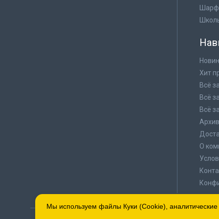
Шарф
Школ
Нав
Новин
Хит п
Всё з
Всё з
Всё з
Архи
Доста
О ком
Услов
Конта
Конф
Мы используем файлы Куки (Cookie), аналитические