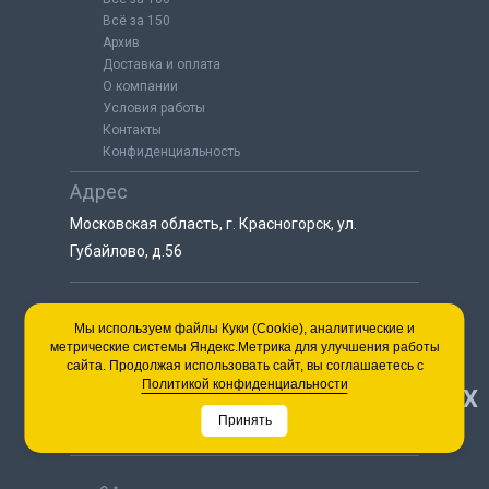
Всё за 150
Архив
Доставка и оплата
О компании
Условия работы
Контакты
Конфиденциальность
Адрес
Московская область, г. Красногорск, ул.
Губайлово, д.56
8 (925) 064-55-25
Мы используем файлы Куки (Cookie), аналитические и
метрические системы Яндекс.Метрика для улучшения работы
пн-сб с 9:00 до 18:00
сайта. Продолжая использовать сайт, вы соглашаетесь с
8 (495) 563-03-35
Политикой конфиденциальности
НАВЕРХ
пн-сб с 9:00 до 18:00
Принять