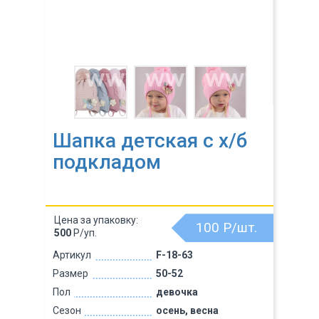
Шапка детская с х/б
подкладом
Цена за упаковку:
100
Р/шт.
500
Р/уп.
Артикул
F-18-63
Размер
50-52
Пол
девочка
Сезон
осень, весна