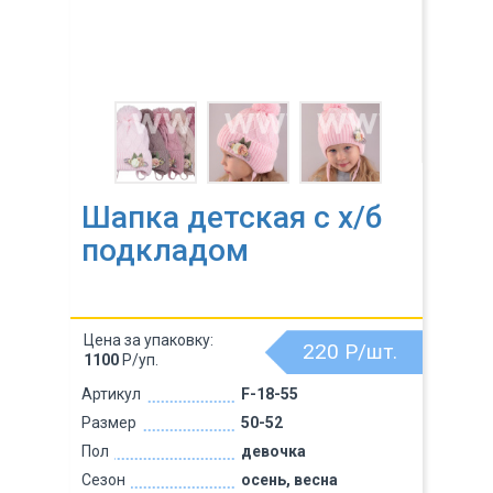
Шапка детская с х/б
подкладом
Цена за упаковку:
220
Р/шт.
1100
Р/уп.
Артикул
F-18-55
Размер
50-52
Пол
девочка
Сезон
осень, весна