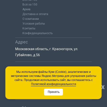
Всё за 150
Архив
Доставка и оплата
О компании
Условия работы
Контакты
Конфиденциальность
Адрес
Московская область, г. Красногорск, ул.
Губайлово, д.56
8 (925) 064-55-25
Мы используем файлы Куки (Cookie), аналитические и
метрические системы Яндекс.Метрика для улучшения работы
пн-сб с 9:00 до 18:00
сайта. Продолжая использовать сайт, вы соглашаетесь с
8 (495) 563-03-35
Политикой конфиденциальности
НАВЕРХ
пн-сб с 9:00 до 18:00
Принять