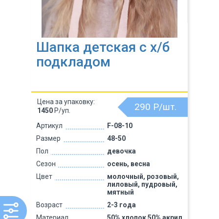
Шапка детская с х/б
подкладом
Цена за упаковку:
290
Р/шт.
1450
Р/уп.
Артикул
F-08-10
Размер
48-50
Пол
девочка
Сезон
осень, весна
Цвет
молочный, розовый,
лиловый, пудровый,
мятный
Возраст
2-3 года
Материал
50% хлопок 50% акрил,