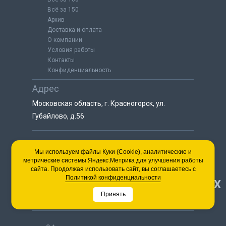
Всё за 150
Архив
Доставка и оплата
О компании
Условия работы
Контакты
Конфиденциальность
Адрес
Московская область, г. Красногорск, ул.
Губайлово, д.56
8 (925) 064-55-25
Мы используем файлы Куки (Cookie), аналитические и
метрические системы Яндекс.Метрика для улучшения работы
пн-сб с 9:00 до 18:00
сайта. Продолжая использовать сайт, вы соглашаетесь с
8 (495) 563-03-35
Политикой конфиденциальности
НАВЕРХ
пн-сб с 9:00 до 18:00
Принять