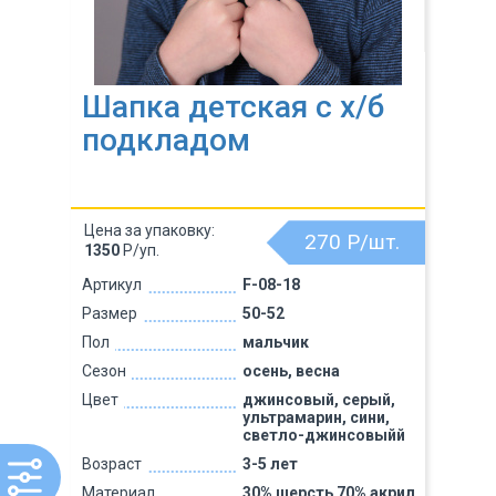
Шапка детская с х/б
подкладом
Цена за упаковку:
270
Р/шт.
1350
Р/уп.
Артикул
F-08-18
Размер
50-52
Пол
мальчик
Сезон
осень, весна
Цвет
джинсовый, серый,
ультрамарин, сини,
светло-джинсовыйй
Возраст
3-5 лет
Материал
30% шерсть 70% акрил,