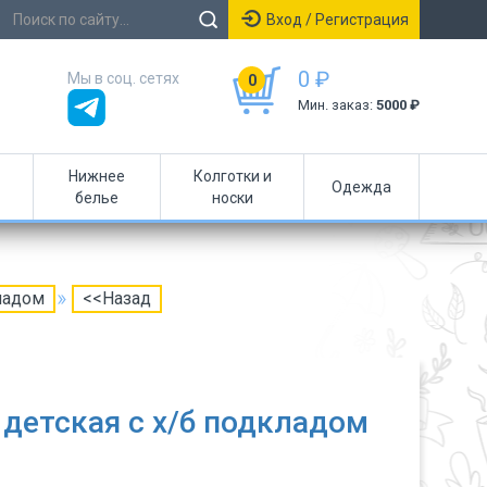
Вход / Регистрация
0 ₽
Мы в соц. сетях
0
Мин. заказ:
5000 ₽
Нижнее
Колготки и
Одежда
белье
носки
ладом
<<Назад
детская с х/б подкладом