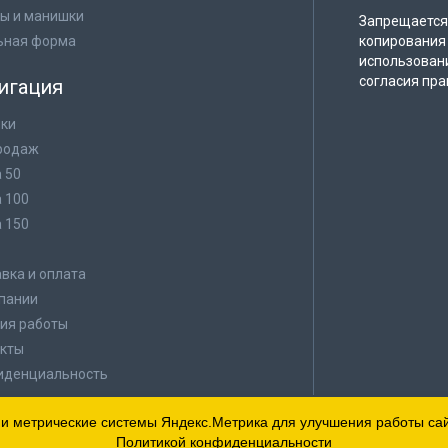
ы и манишки
Запрещается 
ьная форма
копирования 
использован
согласия пра
игация
ки
родаж
а 50
а 100
а 150
в
вка и оплата
пании
ия работы
кты
иденциальность
 и метрические системы Яндекс.Метрика для улучшения работы сайт
Политикой конфиденциальности