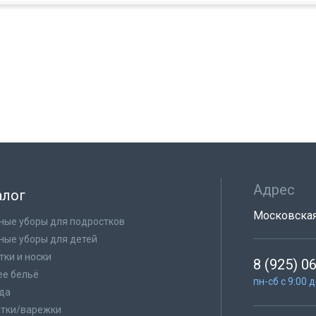
Адрес
алог
Московская 
ные уборы для подростков
ные уборы для детей
тки и носки
8 (925) 0
е бельё
пн-сб с 9:00 
да
тки/варежки