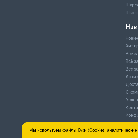
Шарф
Школ
Нав
Новин
Хит п
Всё з
Всё з
Всё з
Архи
Доста
О ком
Услов
Конта
Конф
Мы используем файлы Куки (Cookie), аналитические