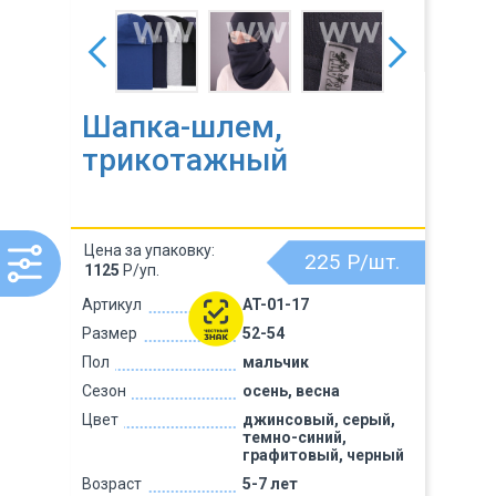
Шапка-шлем,
трикотажный
Цена за упаковку:
225
Р/шт.
1125
Р/уп.
Артикул
AT-01-17
Размер
52-54
Пол
мальчик
Сезон
осень, весна
Цвет
джинсовый, серый,
темно-синий,
графитовый, черный
Возраст
5-7 лет