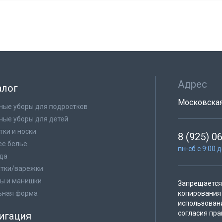
Адрес
алог
Московская 
ные уборы для подростков
ные уборы для детей
тки и носки
8 (925) 0
е бельё
пн-сб с 9:00 
да
тки/варежки
ы и манишки
Запрещается 
ьная форма
копирования 
использован
согласия пра
игация