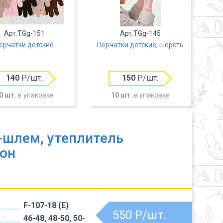
Арт.TGg-151
Арт.TGg-145
ерчатки детские
Перчатки детские, шерсть
Пе
140
Р/шт.
150
Р/шт.
0 шт.
в упаковке
10 шт.
в упаковке
шлем, утеплитель
он
F-107-18 (Е)
550
Р/шт.
46-48, 48-50, 50-