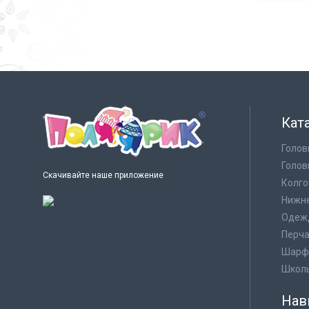
Кат
Голов
Голов
Скачивайте наше приложение
Колго
Нижне
Одеж
Перча
Шарф
Школ
Нав