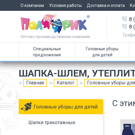
О компании
Условия работы
Доставка и оплата
Ко
8 
8 
Графи
Оптово-производственная компания
Специальные
Головные уборы
предложения
для детей
ШАПКА-ШЛЕМ, УТЕПЛИ
Главная
Каталог
Головные уборы для
С эти
Головные уборы для детей
Шапки трикотажные