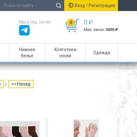
Вход / Регистрация
0 ₽
Мы в соц. сетях
0
Мин. заказ:
5000 ₽
Нижнее
Колготки и
Одежда
белье
носки
н
<<Назад