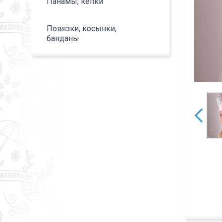
Панамы, кепки
Повязки, косынки,
банданы