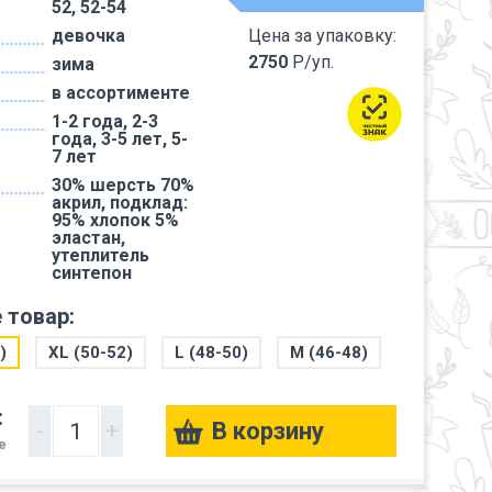
52, 52-54
девочка
Цена за упаковку:
2750
Р/уп.
зима
в ассортименте
1-2 года, 2-3
года, 3-5 лет, 5-
7 лет
30% шерсть 70%
акрил, подклад:
95% хлопок 5%
эластан,
утеплитель
синтепон
 товар:
)
XL (50-52)
L (48-50)
M (46-48)
:
-
+
е