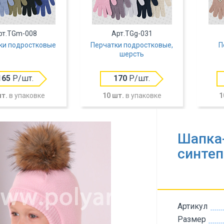
рт.TGm-008
Арт.TGg-031
ки подростковые
Перчатки подростковые,
П
шерсть
165
Р/шт.
170
Р/шт.
шт.
в упаковке
10 шт.
в упаковке
1
Шапка-
синтеп
Артикул
Размер