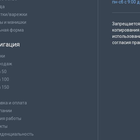
пн-сб с 9:00 
да
тки/варежки
ы и манишки
Запрещается 
ьная форма
копирования 
использован
согласия пра
игация
ки
родаж
а 50
а 100
а 150
в
вка и оплата
пании
ия работы
кты
иденциальность