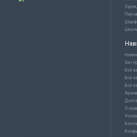
Одеж
Перча
Шарф
Школ
Нав
Новин
Хит п
Всё з
Всё з
Всё з
Архи
Доста
О ком
Услов
Конта
Конф