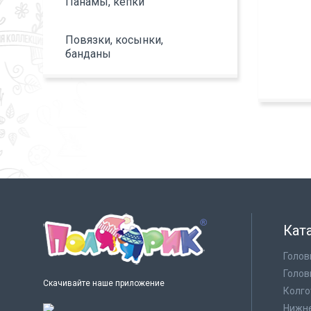
Панамы, кепки
Повязки, косынки,
банданы
Кат
Голов
Голов
Скачивайте наше приложение
Колго
Нижне