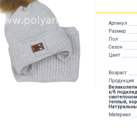
Артикул
Размер
Пол
Сезон
Цвет
Возраст
Продукция
Великолепн
х/б подкла
синтепоном
теплый, хо
Натуральны
Материал