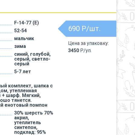
F-14-77 (Е)
690
Р/шт.
52-54
мальчик
Цена за упаковку:
зима
3450
Р/уп.
синий, голубой,
серый, светло-
серый
5-7 лет
ый комплект, шапка с
дом, утепленная
 + шарф. Мягкий,
рошо тянется.
й енотовый помпон
30% шерсть 70%
акрил,
утеплитель
синтепон,
подклад: 95%