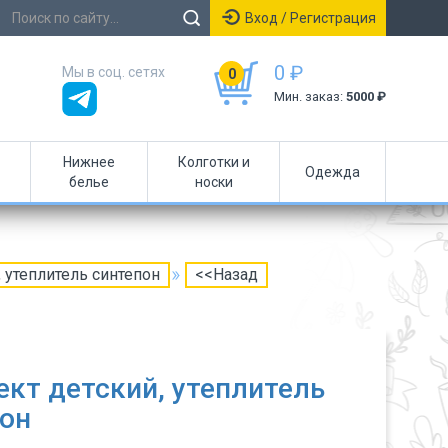
Вход / Регистрация
0 ₽
Мы в соц. сетях
0
Мин. заказ:
5000 ₽
Нижнее
Колготки и
Одежда
белье
носки
 утеплитель синтепон
<<Назад
кт детский, утеплитель
он