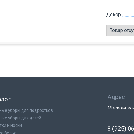
Декор
Товар отсу
Адрес
алог
Московская 
ные уборы для подростков
ные уборы для детей
тки и носки
8 (925) 0
е бельё