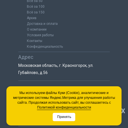
Всё за 50
Всё за 100
Всё за 150
Архив
Доставка и оплата
О компании
Условия работы
Контакты
Конфиденциальность
Адрес
Московская область, г. Красногорск, ул.
Губайлово, д.56
8 (925) 064-55-25
Мы используем файлы Куки (Cookie), аналитические и
метрические системы Яндекс.Метрика для улучшения работы
пн-сб с 9:00 до 18:00
сайта. Продолжая использовать сайт, вы соглашаетесь с
8 (495) 563-03-35
Политикой конфиденциальности
НАВЕРХ
пн-сб с 9:00 до 18:00
Принять