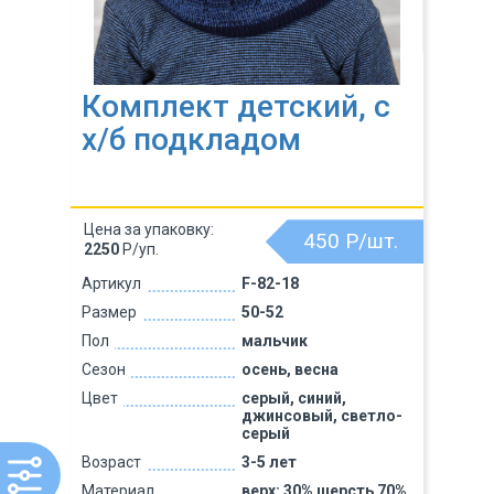
Комплект детский, с
х/б подкладом
Цена за упаковку:
450
Р/шт.
2250
Р/уп.
Артикул
F-82-18
Размер
50-52
Пол
мальчик
Сезон
осень, весна
Цвет
серый, синий,
джинсовый, светло-
серый
Возраст
3-5 лет
Материал
верх: 30% шерсть 70%