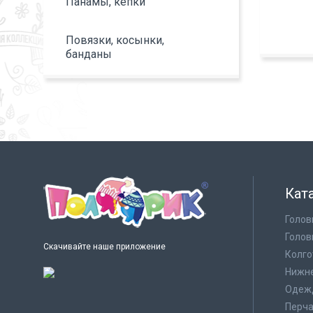
Панамы, кепки
Повязки, косынки,
банданы
Кат
Голов
Голов
Скачивайте наше приложение
Колго
Нижне
Одеж
Перча