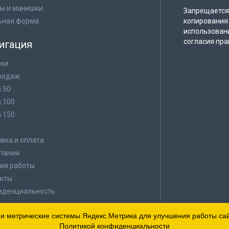
ы и манишки
Запрещается 
ьная форма
копирования 
использован
согласия пра
игация
ки
родаж
а 50
а 100
а 150
в
вка и оплата
пании
ия работы
кты
иденциальность
 и метрические системы Яндекс.Метрика для улучшения работы сайт
Политикой конфиденциальности