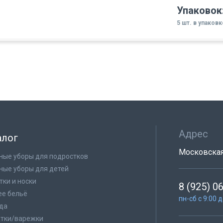
Упаковок
5 шт. в упаковк
Адрес
алог
Московская 
ные уборы для подростков
ные уборы для детей
тки и носки
8 (925) 0
е бельё
пн-сб с 9:00 
да
тки/варежки