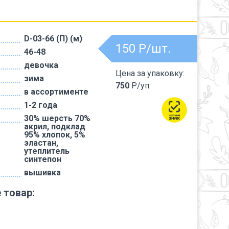
D-03-66 (П) (м)
150
Р/шт.
46-48
девочка
Цена за упаковку:
зима
750
Р/уп.
в ассортименте
1-2 года
30% шерсть 70%
акрил, подклад
95% хлопок, 5%
эластан,
утеплитель
синтепон
вышивка
 товар: