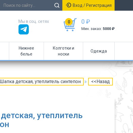
Вход / Регистрация
0 ₽
Мы в соц. сетях
0
Мин. заказ:
5000 ₽
Нижнее
Колготки и
Одежда
белье
носки
Шапка детская, утеплитель синтепон
<<Назад
детская, утеплитель
он