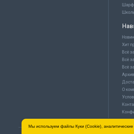
Шарф
Школ
Нав
Новин
Хит п
Всё з
Всё з
Всё з
Архи
Доста
О ком
Услов
Конта
Конф
Мы используем файлы Куки (Cookie), аналитические