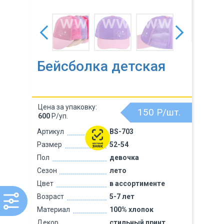
Бейсболка детская
Цена за упаковку:
150
Р/шт.
600
Р/уп.
Артикул
BS-703
Размер
52-54
Пол
девочка
Сезон
лето
Цвет
в ассортименте
Возраст
5-7 лет
Материал
100% хлопок
Декор
стильный принт