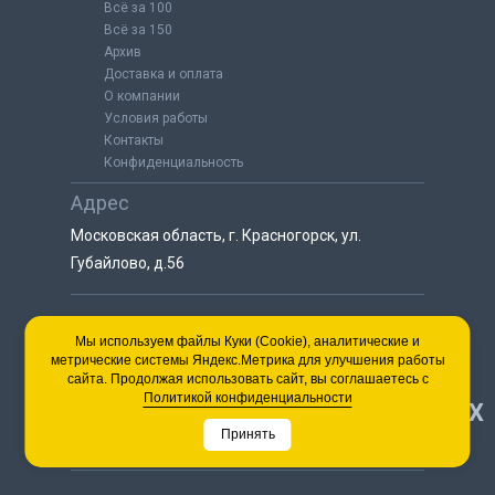
Всё за 100
Всё за 150
Архив
Доставка и оплата
О компании
Условия работы
Контакты
Конфиденциальность
Адрес
Московская область, г. Красногорск, ул.
Губайлово, д.56
8 (925) 064-55-25
Мы используем файлы Куки (Cookie), аналитические и
метрические системы Яндекс.Метрика для улучшения работы
пн-сб с 9:00 до 18:00
сайта. Продолжая использовать сайт, вы соглашаетесь с
8 (495) 563-03-35
Политикой конфиденциальности
НАВЕРХ
пн-сб с 9:00 до 18:00
Принять