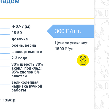
кладом
H-07-7 (м)
300
Р/шт.
48-50
девочка
Цена за упаковку:
осень, весна
1500
Р/уп.
в ассортименте
2-3 года
30% шерсть 70%
акрил, подклад:
95% хлопок 5%
эластан
великолепная
нашивка ручной
работы
 товар: