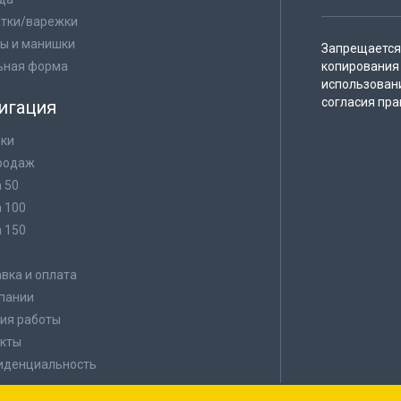
тки/варежки
ы и манишки
Запрещается 
ьная форма
копирования 
использован
согласия пра
игация
ки
родаж
а 50
а 100
а 150
в
вка и оплата
пании
ия работы
кты
иденциальность