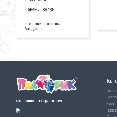
Панамы, кепки
Повязки, косынки,
банданы
Кат
Голов
Голов
Скачивайте наше приложение
Колго
Нижне
Одеж