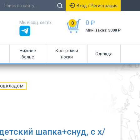
Вход / Регистрация
0 ₽
Мы в соц. сетях
0
Мин. заказ:
5000 ₽
Нижнее
Колготки и
Одежда
белье
носки
подкладом
детский шапка+снуд, с х/