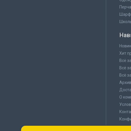
Перча
Шарф
Школ
Нав
Новин
Хит п
Всё з
Всё з
Всё з
Архи
Доста
О ком
Услов
Конта
Конф