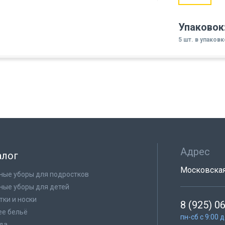
Упаковок
5 шт. в упаковк
Адрес
алог
Московская 
ные уборы для подростков
ные уборы для детей
тки и носки
8 (925) 0
е бельё
пн-сб с 9:00 
да