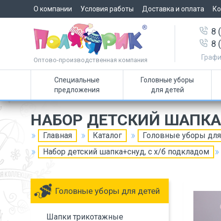
О компании
Условия работы
Доставка и оплата
Ко
8 
8 
Графи
Оптово-производственная компания
Специальные
Головные уборы
предложения
для детей
НАБОР ДЕТСКИЙ ШАПКА
Главная
Каталог
Головные уборы для
Набор детский шапка+снуд, с х/б подкладом
Головные уборы для детей
Шапки трикотажные