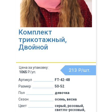
Комплект
трикотажный,
Двойной
Цена за упаковку:
213
Р/шт.
1065
Р/уп.
Артикул
FT-42-48
Размер
50-52
Пол
девочка
Сезон
осень, весна
Цвет
серый, розовый,
светло-розовый,