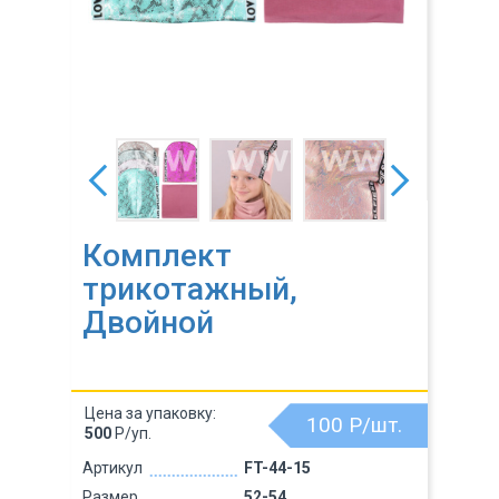
Комплект
трикотажный,
Двойной
Цена за упаковку:
100
Р/шт.
500
Р/уп.
Артикул
FT-44-15
Размер
52-54