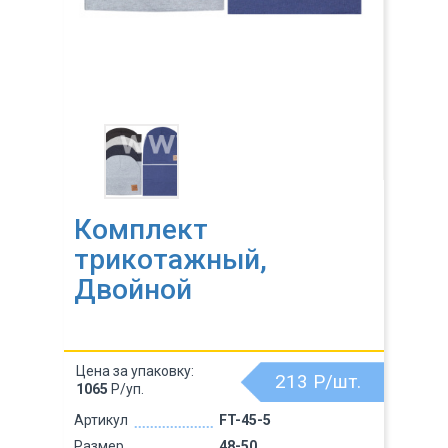
Комплект
трикотажный,
Двойной
Цена за упаковку:
213
Р/шт.
1065
Р/уп.
Артикул
FT-45-5
Размер
48-50