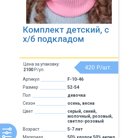
Комплект детский, с
х/б подкладом
Цена за упаковку:
420
Р/шт.
2100
Р/уп.
Артикул
F-10-46
Размер
52-54
Пол
девочка
Сезон
осень, весна
Цвет
серый, синий,
молочный, розовый,
светло-розовый
Возраст
5-7 лет
Материал
50% хлопок 50% акрил,