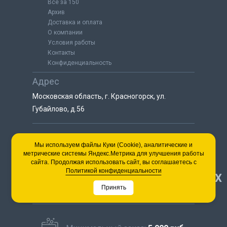
Всё за 150
Архив
Доставка и оплата
О компании
Условия работы
Контакты
Конфиденциальность
Адрес
Московская область, г. Красногорск, ул.
Губайлово, д.56
8 (925) 064-55-25
Мы используем файлы Куки (Cookie), аналитические и
метрические системы Яндекс.Метрика для улучшения работы
пн-сб с 9:00 до 18:00
сайта. Продолжая использовать сайт, вы соглашаетесь с
8 (495) 563-03-35
Политикой конфиденциальности
НАВЕРХ
пн-сб с 9:00 до 18:00
Принять