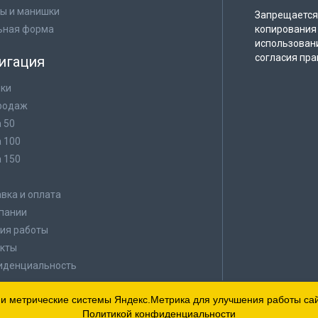
ы и манишки
Запрещается 
ьная форма
копирования 
использован
согласия пра
игация
ки
родаж
а 50
а 100
а 150
в
вка и оплата
пании
ия работы
кты
иденциальность
 и метрические системы Яндекс.Метрика для улучшения работы сайт
Политикой конфиденциальности