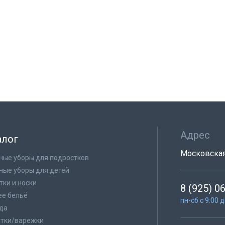
Адрес
алог
Московская 
ные уборы для подростков
ные уборы для детей
тки и носки
8 (925) 0
е бельё
пн-сб с 9:00 
да
тки/варежки