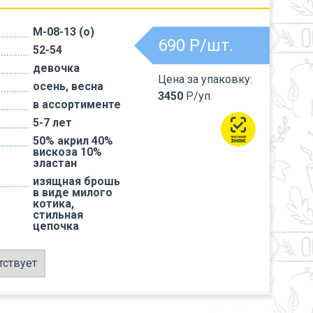
M-08-13 (о)
690
Р/шт.
52-54
девочка
Цена за упаковку:
осень, весна
3450
Р/уп.
в ассортименте
5-7 лет
50% акрил 40%
вискоза 10%
эластан
изящная брошь
в виде милого
котика,
стильная
цепочка
тствует