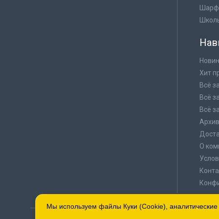
Шарф
Школ
Нав
Новин
Хит п
Всё з
Всё з
Всё з
Архи
Доста
О ком
Услов
Конта
Конф
Мы используем файлы Куки (Cookie), аналитические