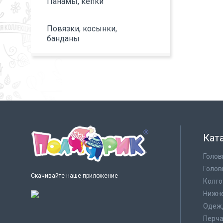
Панамы, кепки
Повязки, косынки,
банданы
Кат
Голов
Голов
Скачивайте наше приложение
Колго
Нижне
Одеж
Перча