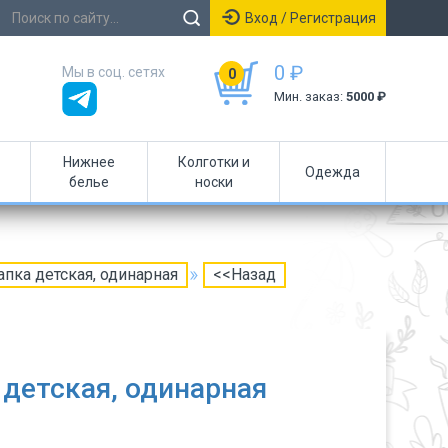
Вход / Регистрация
0 ₽
Мы в соц. сетях
0
Мин. заказ:
5000 ₽
Нижнее
Колготки и
Одежда
белье
носки
пка детская, одинарная
<<Назад
детская, одинарная