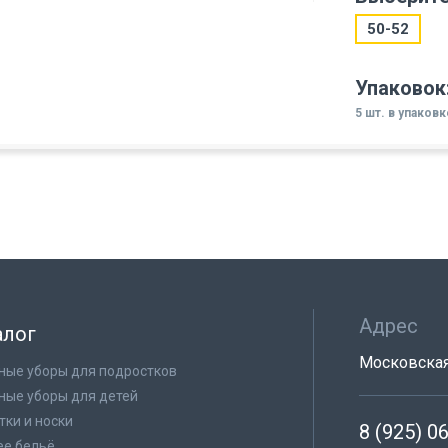
50-52
Упаковок
5 шт. в упаковк
Адрес
алог
Московская 
ные уборы для подростков
ные уборы для детей
тки и носки
8 (925) 0
е бельё