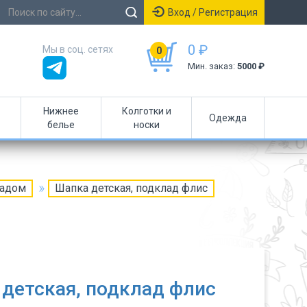
Вход / Регистрация
0 ₽
Мы в соц. сетях
0
Мин. заказ:
5000 ₽
Нижнее
Колготки и
Одежда
белье
носки
ладом
Шапка детская, подклад флис
детская, подклад флис