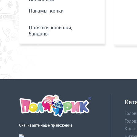
Панамы, кепки
Повязки, косынки,
банданы
Кат
Голов
Голов
Скачивайте наше приложение
Колго
Нижне