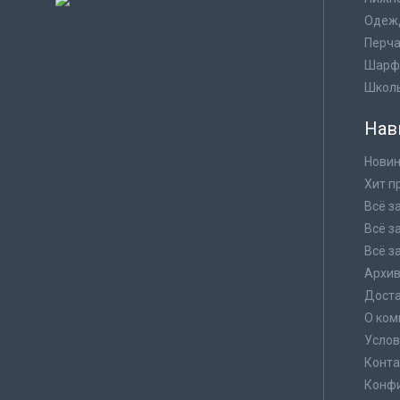
Одеж
Перча
Шарф
Школ
Нав
Новин
Хит п
Всё з
Всё з
Всё з
Архи
Доста
О ком
Услов
Конта
Конф