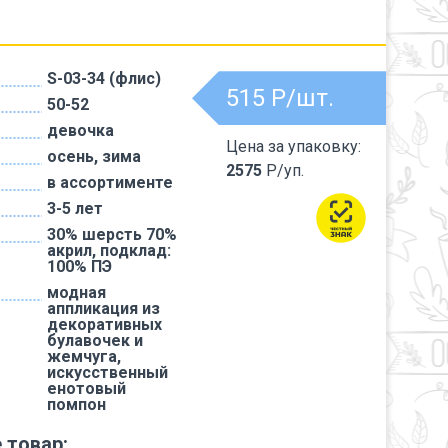
S-03-34 (флис)
515
Р/шт.
50-52
девочка
Цена за упаковку:
осень, зима
2575
Р/уп.
в ассортименте
3-5 лет
30% шерсть 70%
акрил, подклад:
100% ПЭ
модная
аппликация из
декоративных
булавочек и
жемчуга,
искусственный
енотовый
помпон
 товар: