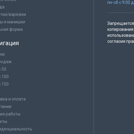
пн-сб с 9:00 
да
тки/варежки
ы и манишки
Запрещается 
ьная форма
копирования 
использован
согласия пра
игация
ки
родаж
а 50
а 100
а 150
в
вка и оплата
пании
ия работы
кты
иденциальность