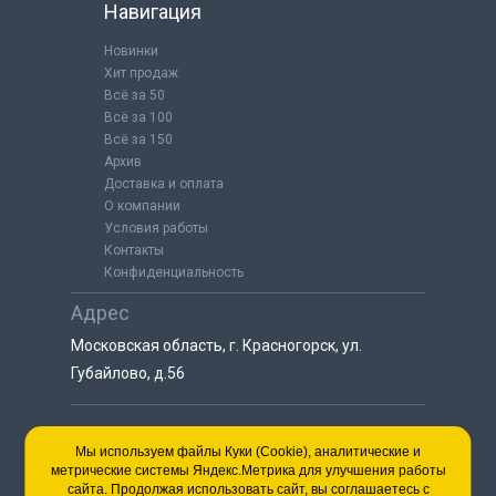
Навигация
Новинки
Хит продаж
Всё за 50
Всё за 100
Всё за 150
Архив
Доставка и оплата
О компании
Условия работы
Контакты
Конфиденциальность
Адрес
Московская область, г. Красногорск, ул.
Губайлово, д.56
8 (925) 064-55-25
Мы используем файлы Куки (Cookie), аналитические и
метрические системы Яндекс.Метрика для улучшения работы
пн-сб с 9:00 до 18:00
сайта. Продолжая использовать сайт, вы соглашаетесь с